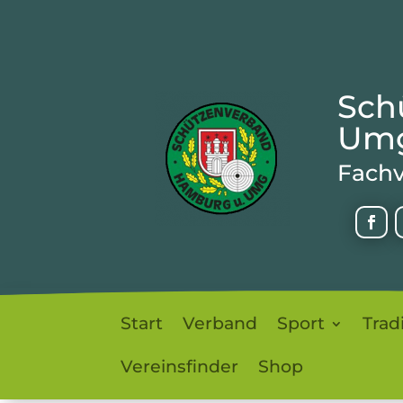
Sch
Umg
Fachv
Start
Verband
Sport
Trad
Vereinsfinder
Shop