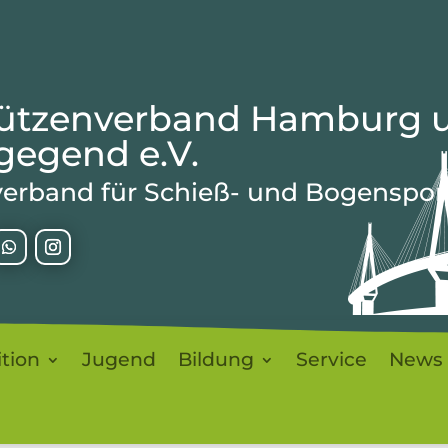
ützenverband Hamburg 
egend e.V.
erband für Schieß- und Bogenspor
ition
Jugend
Bildung
Service
News