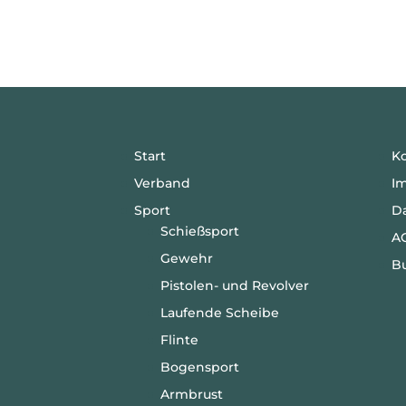
Start
K
Verband
I
Sport
D
Schießsport
A
Gewehr
B
Pistolen- und Revolver
Laufende Scheibe
Flinte
Bogensport
Armbrust