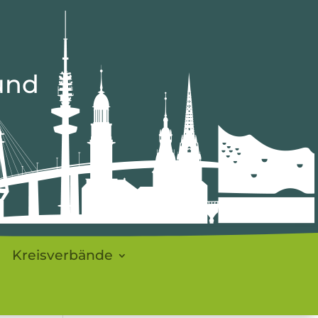
und
t
Kreisverbände