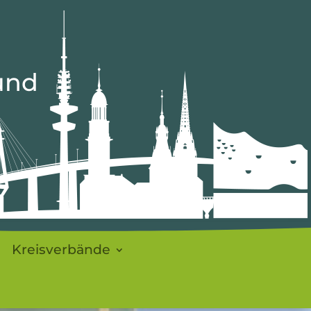
und
t
Kreisverbände