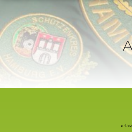
A
erla