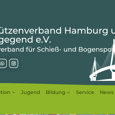
ützenverband Hamburg 
egend e.V.
erband für Schieß- und Bogenspor
ition
Jugend
Bildung
Service
News