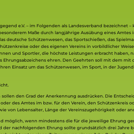
egend e.V. – im Folgenden als Landesverband bezeichnet –
n besonderem Maße durch langjährige Ausübung eines Amtes i
das deutsche Schützenwesen, das Sportschießen, das Spielm
hützenkreise oder des eigenen Vereins in vorbildlicher Weise
innen und Sportler, die höchste Leistungen erbracht haben
s Ehrungsabzeichens ehren. Den Geehrten soll mit dem mit
 ihren Einsatz um das Schützenwesen, im Sport, in der Jugen
icht.
n sollen den Grad der Anerkennung ausdrücken. Die Entsche
oder des Amtes im bzw. für den Verein, den Schützenkreis 
ie von Lebensalter, Länge der Vereinszugehörigkeit oder an
d möglich, wenn mindestens die für die jeweilige Ehrung ge
d der nachfolgenden Ehrung sollte grundsätzlich drei Jahre 