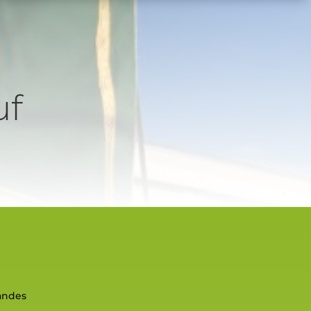
uf
andes