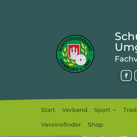
Sch
Umg
Fachv
Start
Verband
Sport
Trad
Vereinsfinder
Shop