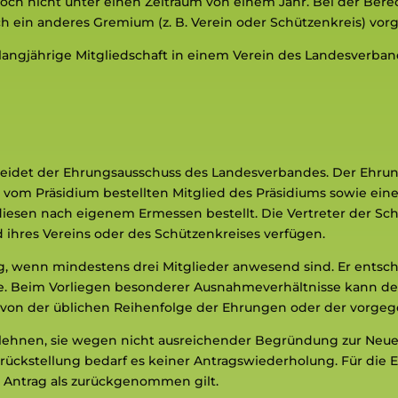
doch nicht unter einen Zeitraum von einem Jahr. Bei der Ber
rch ein anderes Gremium (z. B. Verein oder Schützenkreis) v
 langjährige Mitgliedschaft in einem Verein des Landesverb
heidet der Ehrungsausschuss des Landesverbandes. Der Ehru
om Präsidium bestellten Mitglied des Präsidiums sowie eine
iesen nach eigenem Ermessen bestellt. Die Vertreter der Sch
 ihres Vereins oder des Schützenkreises verfügen.
g, wenn mindestens drei Mitglieder anwesend sind. Er entsc
e. Beim Vorliegen besonderer Ausnahmeverhältnisse kann de
 von der üblichen Reihenfolge der Ehrungen oder der vorg
lehnen, sie wegen nicht ausreichender Begründung zur Neu
urückstellung bedarf es keiner Antragswiederholung. Für die
er Antrag als zurückgenommen gilt.