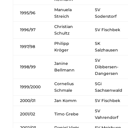
Manuela
SV
1995/96
Streich
Soderstorf
Christian
1996/97
SV Fischbek
Schultz
Philipp
SK
1997/98
Kröger
Salzhausen
SV
Janine
1998/99
Dibbersen-
Bellmann
Dangersen
Cornelius
SGi
1999/2000
Schmale
Sachsenwald
2000/01
Jan Komm
SV Fischbek
SV
2001/02
Timo Grebe
Vahrendorf
2002/03
Daniel Viets
SV Moisburg