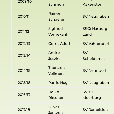
2009/10
Schmorr
Kakenstorf
Rainer
2010/11
SV Neugraben
Schaefer
Sigfried
SSGi Harburg-
2011/12
Vornekahl
Land
2012/13
Gerrit Adorf
SV Vahrendorf
André
SV
2013/14
Joszko
Scheideholz
Thorsten
2014/15
SV Nenndorf
Vollmers
2015/16
Patric Hug
SV Neugraben
Heiko
SV zu
2016/17
Ritscher
Moorburg
Oliver
2017/18
SV Ramelsloh
Jantzen