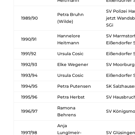
Heitmann
Eißendorfer 
SV Polizei H
Petra Bruhn
1989/90
jetzt Wands
(Wilde)
SGi
Hannelore
SV Marmstorf
1990/91
Heitmann
Eißendorfer 
1991/92
Ursula Cosic
Eißendorfer 
1992/93
Elke Wegener
SV Moorburg
1993/94
Ursula Cosic
Eißendorfer 
1994/95
Petra Putensen
SK Salzhause
1995/96
Petra Herbst
SV Hausbruc
Ramona
1996/97
SV Königsmo
Behrens
Anja
1997/98
Lunglmeir-
SV Glüsinge