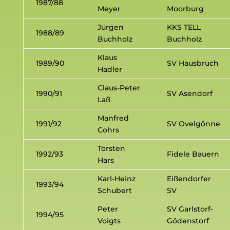
1987/88
Meyer
Moorburg
Jürgen
KKS TELL
1988/89
Buchholz
Buchholz
Klaus
1989/90
SV Hausbruch
Hadler
Claus-Peter
1990/91
SV Asendorf
Laß
Manfred
1991/92
SV Ovelgönne
Cohrs
Torsten
1992/93
Fidele Bauern
Hars
Karl-Heinz
Eißendorfer
1993/94
Schubert
SV
Peter
SV Garlstorf-
1994/95
Voigts
Gödenstorf