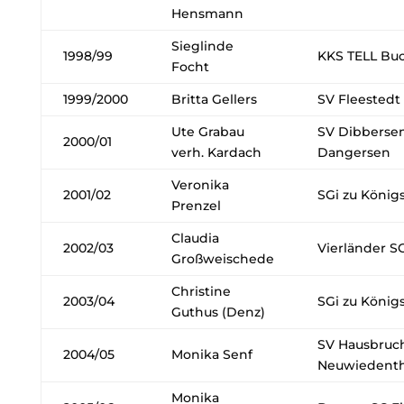
Hensmann
Sieglinde
1998/99
KKS TELL Bu
Focht
1999/2000
Britta Gellers
SV Fleestedt
Ute Grabau
SV Dibberse
2000/01
verh. Kardach
Dangersen
Veronika
2001/02
SGi zu König
Prenzel
Claudia
2002/03
Vierländer S
Großweischede
Christine
2003/04
SGi zu König
Guthus (Denz)
SV Hausbruch 
2004/05
Monika Senf
Neuwiedenth
Monika