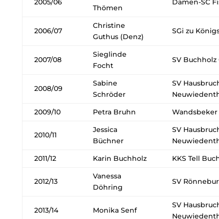
2005/06
Damen-SC Fi
Thömen
Christine
2006/07
SGi zu König
Guthus (Denz)
Sieglinde
2007/08
SV Buchholz 
Focht
Sabine
SV Hausbruch 
2008/09
Schröder
Neuwiedenth
2009/10
Petra Bruhn
Wandsbeker 
Jessica
SV Hausbruch 
2010/11
Büchner
Neuwiedenth
2011/12
Karin Buchholz
KKS Tell Buc
Vanessa
2012/13
SV Rönnebu
Döhring
SV Hausbruch 
2013/14
Monika Senf
Neuwiedenth